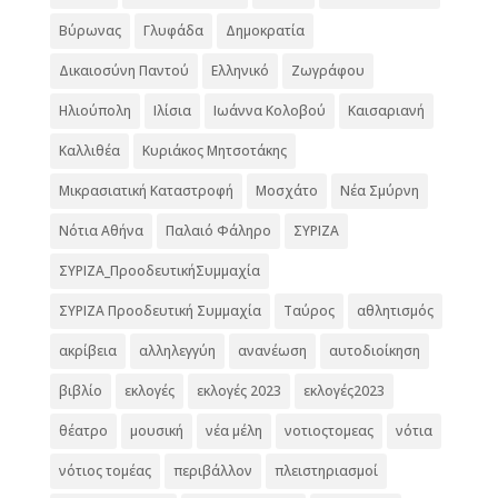
Βύρωνας
Γλυφάδα
Δημοκρατία
Δικαιοσύνη Παντού
Ελληνικό
Ζωγράφου
Ηλιούπολη
Ιλίσια
Ιωάννα Κολοβού
Καισαριανή
Καλλιθέα
Κυριάκος Μητσοτάκης
Μικρασιατική Καταστροφή
Μοσχάτο
Νέα Σμύρνη
Νότια Αθήνα
Παλαιό Φάληρο
ΣΥΡΙΖΑ
ΣΥΡΙΖΑ_ΠροοδευτικήΣυμμαχία
ΣΥΡΙΖΑ Προοδευτική Συμμαχία
Ταύρος
αθλητισμός
ακρίβεια
αλληλεγγύη
ανανέωση
αυτοδιοίκηση
βιβλίο
εκλογές
εκλογές 2023
εκλογές2023
θέατρο
μουσική
νέα μέλη
νοτιοςτομεας
νότια
νότιος τομέας
περιβάλλον
πλειστηριασμοί