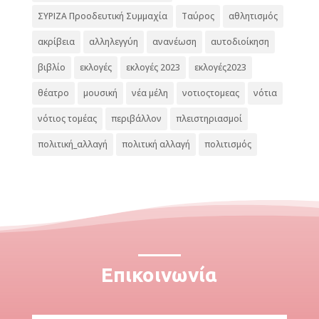
ΣΥΡΙΖΑ Προοδευτική Συμμαχία
Ταύρος
αθλητισμός
ακρίβεια
αλληλεγγύη
ανανέωση
αυτοδιοίκηση
βιβλίο
εκλογές
εκλογές 2023
εκλογές2023
θέατρο
μουσική
νέα μέλη
νοτιοςτομεας
νότια
νότιος τομέας
περιβάλλον
πλειστηριασμοί
πολιτική_αλλαγή
πολιτική αλλαγή
πολιτισμός
Επικοινωνία