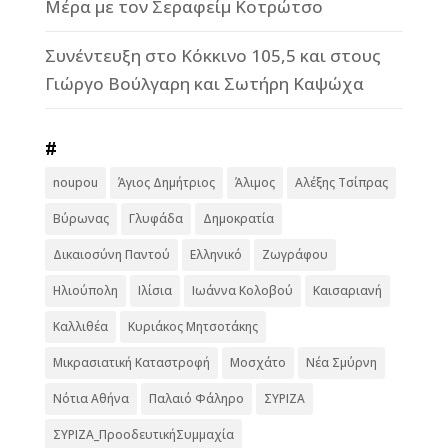
Μέρα με τον Σεραφείμ Κοτρώτσο
Συνέντευξη στο Κόκκινο 105,5 και στους
Γιώργο Βούλγαρη και Σωτήρη Καψώχα
#
noupou
Άγιος Δημήτριος
Άλιμος
Αλέξης Τσίπρας
Βύρωνας
Γλυφάδα
Δημοκρατία
Δικαιοσύνη Παντού
Ελληνικό
Ζωγράφου
Ηλιούπολη
Ιλίσια
Ιωάννα Κολοβού
Καισαριανή
Καλλιθέα
Κυριάκος Μητσοτάκης
Μικρασιατική Καταστροφή
Μοσχάτο
Νέα Σμύρνη
Νότια Αθήνα
Παλαιό Φάληρο
ΣΥΡΙΖΑ
ΣΥΡΙΖΑ_ΠροοδευτικήΣυμμαχία