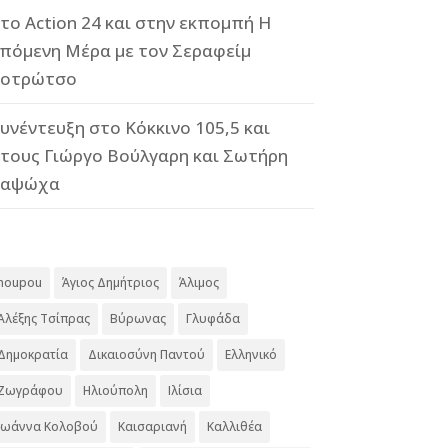
το Action 24 και στην εκπομπή Η
πόμενη Μέρα με τον Σεραφείμ
οτρώτσο
υνέντευξη στο Κόκκινο 105,5 και
τους Γιώργο Βούλγαρη και Σωτήρη
Καψώχα
#
noupou
Άγιος Δημήτριος
Άλιμος
Αλέξης Τσίπρας
Βύρωνας
Γλυφάδα
Δημοκρατία
Δικαιοσύνη Παντού
Ελληνικό
Ζωγράφου
Ηλιούπολη
Ιλίσια
Ιωάννα Κολοβού
Καισαριανή
Καλλιθέα