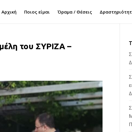
Αρχική
Ποιος είμαι
Όραμα / Θέσεις
Δραστηριότη
Τ
 μέλη του ΣΥΡΙΖΑ –
Σ
Δ
Σ
ε
Δ
Σ
M
Π