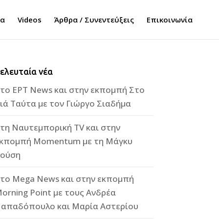
τα
Videos
Άρθρα / Συνεντεύξεις
Επικοινωνία
ελευταία νέα
το ΕΡΤ News και στην εκπομπή Στο
ιά Ταύτα με τον Γιώργο Σιαδήμα
τη Ναυτεμπορική TV και στην
κπομπή Momentum με τη Μάγκυ
ούση
το Mega News και στην εκπομπή
orning Point με τους Ανδρέα
απαδόπουλο και Μαρία Αστερίου