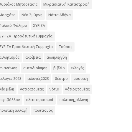
Κυριάκος Μητσοτάκης
Μικρασιατική Καταστροφή
Μοσχάτο
Νέα Σμύρνη
Νότια Αθήνα
Παλαιό Φάληρο
ΣΥΡΙΖΑ
ΣΥΡΙΖΑ_ΠροοδευτικήΣυμμαχία
ΣΥΡΙΖΑ Προοδευτική Συμμαχία
Ταύρος
αθλητισμός
ακρίβεια
αλληλεγγύη
ανανέωση
αυτοδιοίκηση
βιβλίο
εκλογές
εκλογές 2023
εκλογές2023
θέατρο
μουσική
νέα μέλη
νοτιοςτομεας
νότια
νότιος τομέας
περιβάλλον
πλειστηριασμοί
πολιτική_αλλαγή
πολιτική αλλαγή
πολιτισμός