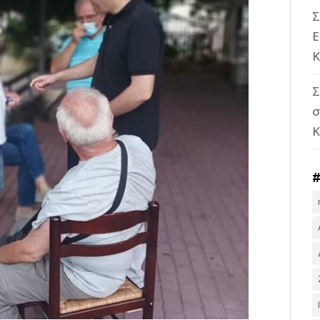
Σ
Ε
Κ
Σ
σ