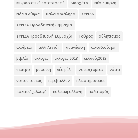
Μικρασιατική Καταστροφή
Μοσχάτο
Νέα Σμύρνη
Νότια Αθήνα
Παλαιό Φάληρο
ΣΥΡΙΖΑ
ΣΥΡΙΖΑ_ΠροοδευτικήΣυμμαχία
ΣΥΡΙΖΑ Προοδευτική Συμμαχία
Ταύρος
αθλητισμός
ακρίβεια
αλληλεγγύη
ανανέωση
αυτοδιοίκηση
βιβλίο
εκλογές
εκλογές 2023
εκλογές2023
θέατρο
μουσική
νέα μέλη
νοτιοςτομεας
νότια
νότιος τομέας
περιβάλλον
πλειστηριασμοί
πολιτική_αλλαγή
πολιτική αλλαγή
πολιτισμός