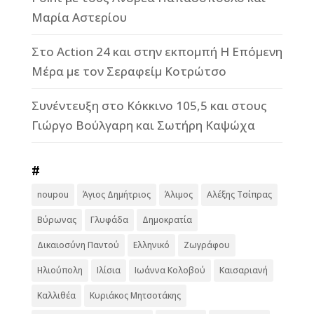
Μαρία Αστερίου
Στο Action 24 και στην εκπομπή Η Επόμενη
Μέρα με τον Σεραφείμ Κοτρώτσο
Συνέντευξη στο Κόκκινο 105,5 και στους
Γιώργο Βούλγαρη και Σωτήρη Καψώχα
#
noupou
Άγιος Δημήτριος
Άλιμος
Αλέξης Τσίπρας
Βύρωνας
Γλυφάδα
Δημοκρατία
Δικαιοσύνη Παντού
Ελληνικό
Ζωγράφου
Ηλιούπολη
Ιλίσια
Ιωάννα Κολοβού
Καισαριανή
Καλλιθέα
Κυριάκος Μητσοτάκης