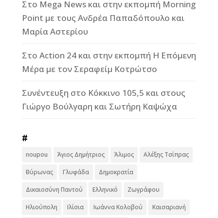
Στο Mega News και στην εκπομπή Morning
Point με τους Ανδρέα Παπαδόπουλο και
Μαρία Αστερίου
Στο Action 24 και στην εκπομπή Η Επόμενη
Μέρα με τον Σεραφείμ Κοτρώτσο
Συνέντευξη στο Κόκκινο 105,5 και στους
Γιώργο Βούλγαρη και Σωτήρη Καψώχα
#
noupou
Άγιος Δημήτριος
Άλιμος
Αλέξης Τσίπρας
Βύρωνας
Γλυφάδα
Δημοκρατία
Δικαιοσύνη Παντού
Ελληνικό
Ζωγράφου
Ηλιούπολη
Ιλίσια
Ιωάννα Κολοβού
Καισαριανή