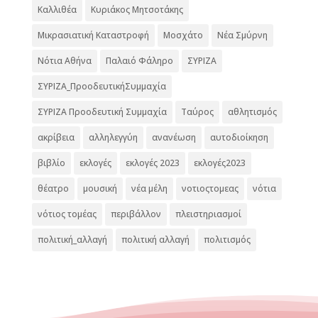
Καλλιθέα
Κυριάκος Μητσοτάκης
Μικρασιατική Καταστροφή
Μοσχάτο
Νέα Σμύρνη
Νότια Αθήνα
Παλαιό Φάληρο
ΣΥΡΙΖΑ
ΣΥΡΙΖΑ_ΠροοδευτικήΣυμμαχία
ΣΥΡΙΖΑ Προοδευτική Συμμαχία
Ταύρος
αθλητισμός
ακρίβεια
αλληλεγγύη
ανανέωση
αυτοδιοίκηση
βιβλίο
εκλογές
εκλογές 2023
εκλογές2023
θέατρο
μουσική
νέα μέλη
νοτιοςτομεας
νότια
νότιος τομέας
περιβάλλον
πλειστηριασμοί
πολιτική_αλλαγή
πολιτική αλλαγή
πολιτισμός