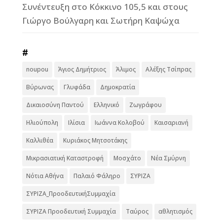
Συνέντευξη στο Κόκκινο 105,5 και στους
Γιώργο Βούλγαρη και Σωτήρη Καψώχα
#
noupou
Άγιος Δημήτριος
Άλιμος
Αλέξης Τσίπρας
Βύρωνας
Γλυφάδα
Δημοκρατία
Δικαιοσύνη Παντού
Ελληνικό
Ζωγράφου
Ηλιούπολη
Ιλίσια
Ιωάννα Κολοβού
Καισαριανή
Καλλιθέα
Κυριάκος Μητσοτάκης
Μικρασιατική Καταστροφή
Μοσχάτο
Νέα Σμύρνη
Νότια Αθήνα
Παλαιό Φάληρο
ΣΥΡΙΖΑ
ΣΥΡΙΖΑ_ΠροοδευτικήΣυμμαχία
ΣΥΡΙΖΑ Προοδευτική Συμμαχία
Ταύρος
αθλητισμός