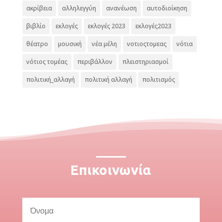
ακρίβεια
αλληλεγγύη
ανανέωση
αυτοδιοίκηση
βιβλίο
εκλογές
εκλογές 2023
εκλογές2023
θέατρο
μουσική
νέα μέλη
νοτιοςτομεας
νότια
νότιος τομέας
περιβάλλον
πλειστηριασμοί
πολιτική_αλλαγή
πολιτική αλλαγή
πολιτισμός
Επικοινωνία