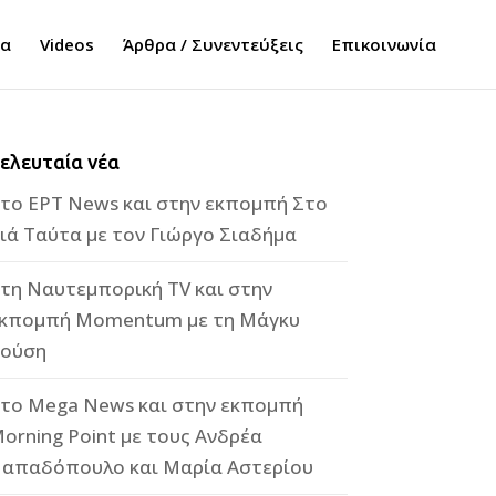
τα
Videos
Άρθρα / Συνεντεύξεις
Επικοινωνία
ελευταία νέα
το ΕΡΤ News και στην εκπομπή Στο
ιά Ταύτα με τον Γιώργο Σιαδήμα
τη Ναυτεμπορική TV και στην
κπομπή Momentum με τη Μάγκυ
ούση
το Mega News και στην εκπομπή
orning Point με τους Ανδρέα
απαδόπουλο και Μαρία Αστερίου