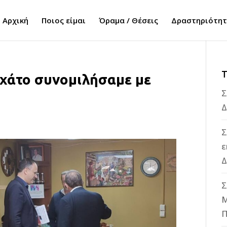
Αρχική
Ποιος είμαι
Όραμα / Θέσεις
Δραστηριότη
Τ
χάτο συνομιλήσαμε με
Σ
Δ
Σ
ε
Δ
Σ
M
Π