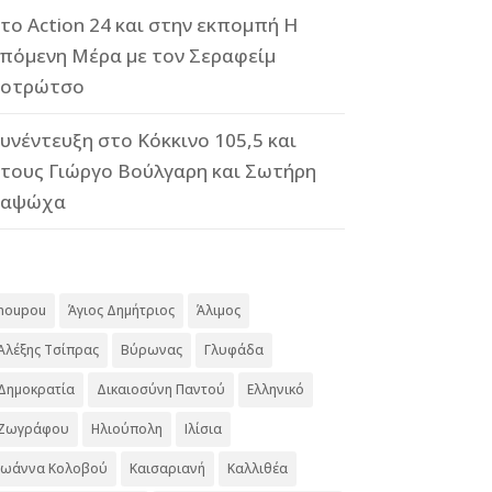
το Action 24 και στην εκπομπή Η
πόμενη Μέρα με τον Σεραφείμ
οτρώτσο
υνέντευξη στο Κόκκινο 105,5 και
τους Γιώργο Βούλγαρη και Σωτήρη
Καψώχα
#
noupou
Άγιος Δημήτριος
Άλιμος
Αλέξης Τσίπρας
Βύρωνας
Γλυφάδα
Δημοκρατία
Δικαιοσύνη Παντού
Ελληνικό
Ζωγράφου
Ηλιούπολη
Ιλίσια
Ιωάννα Κολοβού
Καισαριανή
Καλλιθέα