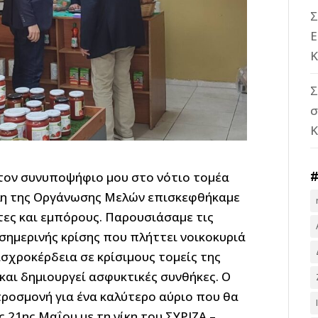
Σ
Ε
Κ
Σ
σ
τον συνυποψήφιο μου στο νότιο τομέα
έλη της Οργάνωσης Μελών επισκεφθήκαμε
τες και εμπόρους. Παρουσιάσαμε τις
σημερινής κρίσης που πλήττει νοικοκυριά
αισχροκέρδεια σε κρίσιμους τομείς της
και δημιουργεί ασφυκτικές συνθήκες. Ο
 προσμονή για ένα καλύτερο αύριο που θα
ς 21ης Μαΐου με τη νίκη του ΣΥΡΙΖΑ –