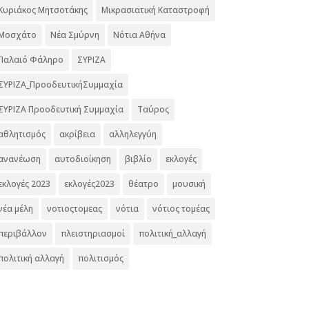
Κυριάκος Μητσοτάκης
Μικρασιατική Καταστροφή
Μοσχάτο
Νέα Σμύρνη
Νότια Αθήνα
Παλαιό Φάληρο
ΣΥΡΙΖΑ
ΣΥΡΙΖΑ_ΠροοδευτικήΣυμμαχία
ΣΥΡΙΖΑ Προοδευτική Συμμαχία
Ταύρος
αθλητισμός
ακρίβεια
αλληλεγγύη
ανανέωση
αυτοδιοίκηση
βιβλίο
εκλογές
εκλογές 2023
εκλογές2023
θέατρο
μουσική
νέα μέλη
νοτιοςτομεας
νότια
νότιος τομέας
περιβάλλον
πλειστηριασμοί
πολιτική_αλλαγή
πολιτική αλλαγή
πολιτισμός