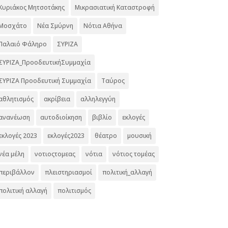
Κυριάκος Μητσοτάκης
Μικρασιατική Καταστροφή
Μοσχάτο
Νέα Σμύρνη
Νότια Αθήνα
Παλαιό Φάληρο
ΣΥΡΙΖΑ
ΣΥΡΙΖΑ_ΠροοδευτικήΣυμμαχία
ΣΥΡΙΖΑ Προοδευτική Συμμαχία
Ταύρος
αθλητισμός
ακρίβεια
αλληλεγγύη
ανανέωση
αυτοδιοίκηση
βιβλίο
εκλογές
εκλογές 2023
εκλογές2023
θέατρο
μουσική
νέα μέλη
νοτιοςτομεας
νότια
νότιος τομέας
περιβάλλον
πλειστηριασμοί
πολιτική_αλλαγή
πολιτική αλλαγή
πολιτισμός