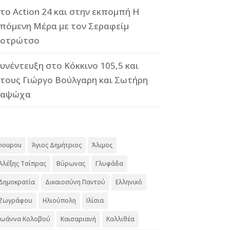
το Action 24 και στην εκπομπή Η
πόμενη Μέρα με τον Σεραφείμ
οτρώτσο
υνέντευξη στο Κόκκινο 105,5 και
τους Γιώργο Βούλγαρη και Σωτήρη
Καψώχα
#
noupou
Άγιος Δημήτριος
Άλιμος
Αλέξης Τσίπρας
Βύρωνας
Γλυφάδα
Δημοκρατία
Δικαιοσύνη Παντού
Ελληνικό
Ζωγράφου
Ηλιούπολη
Ιλίσια
Ιωάννα Κολοβού
Καισαριανή
Καλλιθέα