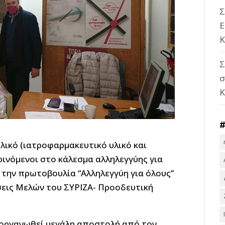
Σ
Ε
Κ
Σ
σ
ικό (ιατροφαρμακευτικό υλικό και
ρινόμενοι στο κάλεσμα αλληλεγγύης για
α την πρωτοβουλία “Αλληλεγγύη για όλους”
σεις Μελών του ΣΥΡΙΖΑ- Προοδευτική
 οργανωθεί μεγάλη αποστολή από τον