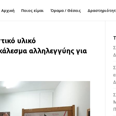
Αρχική
Ποιος είμαι
Όραμα / Θέσεις
Δραστηριότη
Τ
ικό υλικό
Σ
κάλεσμα αλληλεγγύης για
Δ
Σ
ε
Δ
Σ
M
Π