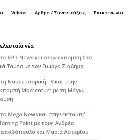
τα
Videos
Άρθρα / Συνεντεύξεις
Επικοινωνία
ελευταία νέα
το ΕΡΤ News και στην εκπομπή Στο
ιά Ταύτα με τον Γιώργο Σιαδήμα
τη Ναυτεμπορική TV και στην
κπομπή Momentum με τη Μάγκυ
ούση
το Mega News και στην εκπομπή
orning Point με τους Ανδρέα
απαδόπουλο και Μαρία Αστερίου