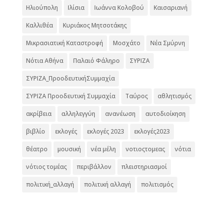
Ηλιούπολη
Ιλίσια
Ιωάννα Κολοβού
Καισαριανή
Καλλιθέα
Κυριάκος Μητσοτάκης
Μικρασιατική Καταστροφή
Μοσχάτο
Νέα Σμύρνη
Νότια Αθήνα
Παλαιό Φάληρο
ΣΥΡΙΖΑ
ΣΥΡΙΖΑ_ΠροοδευτικήΣυμμαχία
ΣΥΡΙΖΑ Προοδευτική Συμμαχία
Ταύρος
αθλητισμός
ακρίβεια
αλληλεγγύη
ανανέωση
αυτοδιοίκηση
βιβλίο
εκλογές
εκλογές 2023
εκλογές2023
θέατρο
μουσική
νέα μέλη
νοτιοςτομεας
νότια
νότιος τομέας
περιβάλλον
πλειστηριασμοί
πολιτική_αλλαγή
πολιτική αλλαγή
πολιτισμός