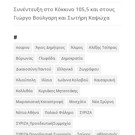
Συνέντευξη στο Κόκκινο 105,5 και στους
Γιώργο Βούλγαρη και Σωτήρη Καψώχα
#
noupou
Άγιος Δημήτριος
Άλιμος
Αλέξης Τσίπρας
Βύρωνας
Γλυφάδα
Δημοκρατία
Δικαιοσύνη Παντού
Ελληνικό
Ζωγράφου
Ηλιούπολη
Ιλίσια
Ιωάννα Κολοβού
Καισαριανή
Καλλιθέα
Κυριάκος Μητσοτάκης
Μικρασιατική Καταστροφή
Μοσχάτο
Νέα Σμύρνη
Νότια Αθήνα
Παλαιό Φάληρο
ΣΥΡΙΖΑ
ΣΥΡΙΖΑ_ΠροοδευτικήΣυμμαχία
ΣΥΡΙΖΑ Προοδευτική Συμμαχία
Ταύρος
αθλητισμός