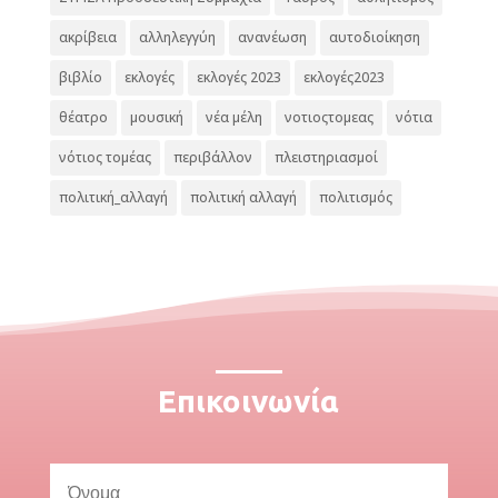
ακρίβεια
αλληλεγγύη
ανανέωση
αυτοδιοίκηση
βιβλίο
εκλογές
εκλογές 2023
εκλογές2023
θέατρο
μουσική
νέα μέλη
νοτιοςτομεας
νότια
νότιος τομέας
περιβάλλον
πλειστηριασμοί
πολιτική_αλλαγή
πολιτική αλλαγή
πολιτισμός
Επικοινωνία