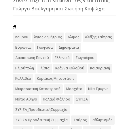
Συνέντευξη στο Κόκκινο 105,5 και στους
Γιώργο Βούλγαρη και Σωτήρη Καψώχα
#
noupou
Άγιος Δημήτριος
Άλιμος
Αλέξης Τσίπρας
Βύρωνας
Γλυφάδα
Δημοκρατία
Δικαιοσύνη Παντού
Ελληνικό
Ζωγράφου
Ηλιούπολη
Ιλίσια
Ιωάννα Κολοβού
Καισαριανή
Καλλιθέα
Κυριάκος Μητσοτάκης
Μικρασιατική Καταστροφή
Μοσχάτο
Νέα Σμύρνη
Νότια Αθήνα
Παλαιό Φάληρο
ΣΥΡΙΖΑ
ΣΥΡΙΖΑ_ΠροοδευτικήΣυμμαχία
ΣΥΡΙΖΑ Προοδευτική Συμμαχία
Ταύρος
αθλητισμός