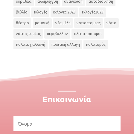
ακρίβεια
αλληλεγγύη
ανανέωση
αυτοδιοίκηση
βιβλίο
εκλογές
εκλογές 2023
εκλογές2023
θέατρο
μουσική
νέα μέλη
νοτιοςτομεας
νότια
νότιος τομέας
περιβάλλον
πλειστηριασμοί
πολιτική_αλλαγή
πολιτική αλλαγή
πολιτισμός
Επικοινωνία