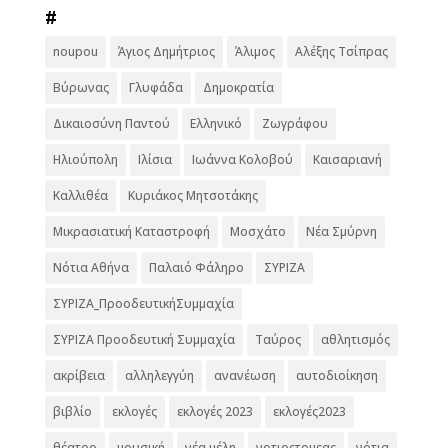
#
noupou
Άγιος Δημήτριος
Άλιμος
Αλέξης Τσίπρας
Βύρωνας
Γλυφάδα
Δημοκρατία
Δικαιοσύνη Παντού
Ελληνικό
Ζωγράφου
Ηλιούπολη
Ιλίσια
Ιωάννα Κολοβού
Καισαριανή
Καλλιθέα
Κυριάκος Μητσοτάκης
Μικρασιατική Καταστροφή
Μοσχάτο
Νέα Σμύρνη
Νότια Αθήνα
Παλαιό Φάληρο
ΣΥΡΙΖΑ
ΣΥΡΙΖΑ_ΠροοδευτικήΣυμμαχία
ΣΥΡΙΖΑ Προοδευτική Συμμαχία
Ταύρος
αθλητισμός
ακρίβεια
αλληλεγγύη
ανανέωση
αυτοδιοίκηση
βιβλίο
εκλογές
εκλογές 2023
εκλογές2023
θέατρο
μουσική
νέα μέλη
νοτιοςτομεας
νότια