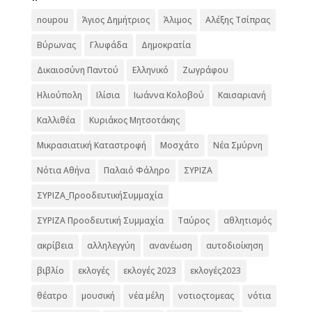
noupou
Άγιος Δημήτριος
Άλιμος
Αλέξης Τσίπρας
Βύρωνας
Γλυφάδα
Δημοκρατία
Δικαιοσύνη Παντού
Ελληνικό
Ζωγράφου
Ηλιούπολη
Ιλίσια
Ιωάννα Κολοβού
Καισαριανή
Καλλιθέα
Κυριάκος Μητσοτάκης
Μικρασιατική Καταστροφή
Μοσχάτο
Νέα Σμύρνη
Νότια Αθήνα
Παλαιό Φάληρο
ΣΥΡΙΖΑ
ΣΥΡΙΖΑ_ΠροοδευτικήΣυμμαχία
ΣΥΡΙΖΑ Προοδευτική Συμμαχία
Ταύρος
αθλητισμός
ακρίβεια
αλληλεγγύη
ανανέωση
αυτοδιοίκηση
βιβλίο
εκλογές
εκλογές 2023
εκλογές2023
θέατρο
μουσική
νέα μέλη
νοτιοςτομεας
νότια