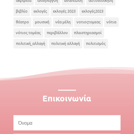
ακρίβεια
αλληλεγγύη
ανανέωση
αυτοδιοίκηση
βιβλίο
εκλογές
εκλογές 2023
εκλογές2023
θέατρο
μουσική
νέα μέλη
νοτιοςτομεας
νότια
νότιος τομέας
περιβάλλον
πλειστηριασμοί
πολιτική_αλλαγή
πολιτική αλλαγή
πολιτισμός
Επικοινωνία