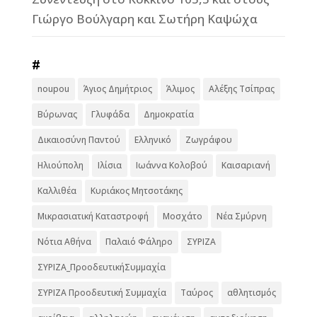
Γιώργο Βούλγαρη και Σωτήρη Καψώχα
#
noupou
Άγιος Δημήτριος
Άλιμος
Αλέξης Τσίπρας
Βύρωνας
Γλυφάδα
Δημοκρατία
Δικαιοσύνη Παντού
Ελληνικό
Ζωγράφου
Ηλιούπολη
Ιλίσια
Ιωάννα Κολοβού
Καισαριανή
Καλλιθέα
Κυριάκος Μητσοτάκης
Μικρασιατική Καταστροφή
Μοσχάτο
Νέα Σμύρνη
Νότια Αθήνα
Παλαιό Φάληρο
ΣΥΡΙΖΑ
ΣΥΡΙΖΑ_ΠροοδευτικήΣυμμαχία
ΣΥΡΙΖΑ Προοδευτική Συμμαχία
Ταύρος
αθλητισμός