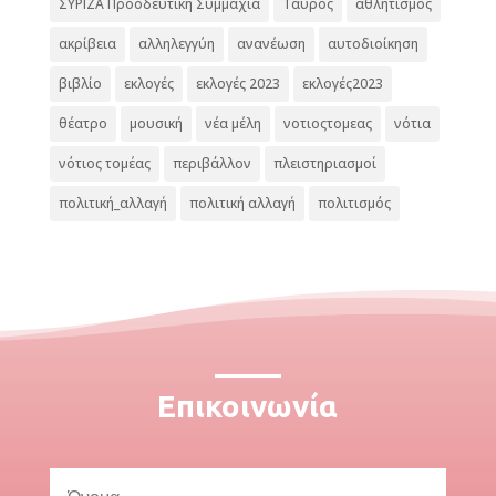
ΣΥΡΙΖΑ Προοδευτική Συμμαχία
Ταύρος
αθλητισμός
ακρίβεια
αλληλεγγύη
ανανέωση
αυτοδιοίκηση
βιβλίο
εκλογές
εκλογές 2023
εκλογές2023
θέατρο
μουσική
νέα μέλη
νοτιοςτομεας
νότια
νότιος τομέας
περιβάλλον
πλειστηριασμοί
πολιτική_αλλαγή
πολιτική αλλαγή
πολιτισμός
Επικοινωνία