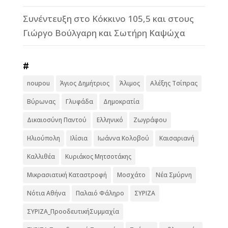
Συνέντευξη στο Κόκκινο 105,5 και στους
Γιώργο Βούλγαρη και Σωτήρη Καψώχα
#
noupou
Άγιος Δημήτριος
Άλιμος
Αλέξης Τσίπρας
Βύρωνας
Γλυφάδα
Δημοκρατία
Δικαιοσύνη Παντού
Ελληνικό
Ζωγράφου
Ηλιούπολη
Ιλίσια
Ιωάννα Κολοβού
Καισαριανή
Καλλιθέα
Κυριάκος Μητσοτάκης
Μικρασιατική Καταστροφή
Μοσχάτο
Νέα Σμύρνη
Νότια Αθήνα
Παλαιό Φάληρο
ΣΥΡΙΖΑ
ΣΥΡΙΖΑ_ΠροοδευτικήΣυμμαχία