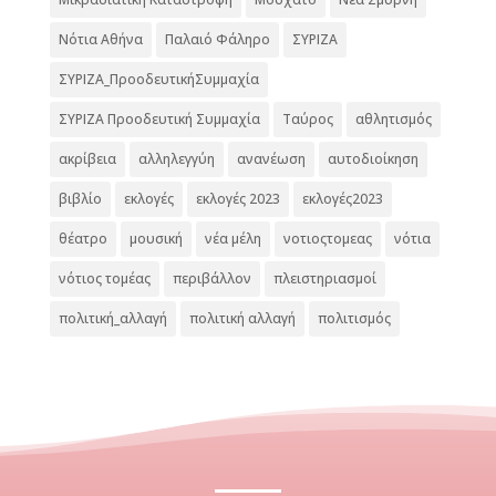
Νότια Αθήνα
Παλαιό Φάληρο
ΣΥΡΙΖΑ
ΣΥΡΙΖΑ_ΠροοδευτικήΣυμμαχία
ΣΥΡΙΖΑ Προοδευτική Συμμαχία
Ταύρος
αθλητισμός
ακρίβεια
αλληλεγγύη
ανανέωση
αυτοδιοίκηση
βιβλίο
εκλογές
εκλογές 2023
εκλογές2023
θέατρο
μουσική
νέα μέλη
νοτιοςτομεας
νότια
νότιος τομέας
περιβάλλον
πλειστηριασμοί
πολιτική_αλλαγή
πολιτική αλλαγή
πολιτισμός