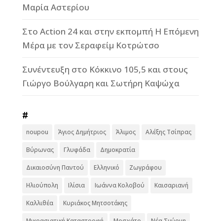
Μαρία Αστερίου
Στο Action 24 και στην εκπομπή Η Επόμενη
Μέρα με τον Σεραφείμ Κοτρώτσο
Συνέντευξη στο Κόκκινο 105,5 και στους
Γιώργο Βούλγαρη και Σωτήρη Καψώχα
#
noupou
Άγιος Δημήτριος
Άλιμος
Αλέξης Τσίπρας
Βύρωνας
Γλυφάδα
Δημοκρατία
Δικαιοσύνη Παντού
Ελληνικό
Ζωγράφου
Ηλιούπολη
Ιλίσια
Ιωάννα Κολοβού
Καισαριανή
Καλλιθέα
Κυριάκος Μητσοτάκης
Μικρασιατική Καταστροφή
Μοσχάτο
Νέα Σμύρνη