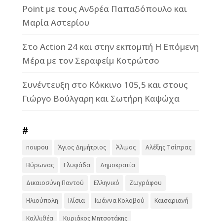
Point με τους Ανδρέα Παπαδόπουλο και
Μαρία Αστερίου
Στο Action 24 και στην εκπομπή Η Επόμενη
Μέρα με τον Σεραφείμ Κοτρώτσο
Συνέντευξη στο Κόκκινο 105,5 και στους
Γιώργο Βούλγαρη και Σωτήρη Καψώχα
#
noupou
Άγιος Δημήτριος
Άλιμος
Αλέξης Τσίπρας
Βύρωνας
Γλυφάδα
Δημοκρατία
Δικαιοσύνη Παντού
Ελληνικό
Ζωγράφου
Ηλιούπολη
Ιλίσια
Ιωάννα Κολοβού
Καισαριανή
Καλλιθέα
Κυριάκος Μητσοτάκης