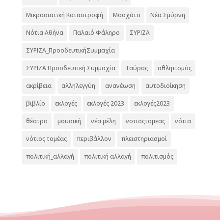
Μικρασιατική Καταστροφή
Μοσχάτο
Νέα Σμύρνη
Νότια Αθήνα
Παλαιό Φάληρο
ΣΥΡΙΖΑ
ΣΥΡΙΖΑ_ΠροοδευτικήΣυμμαχία
ΣΥΡΙΖΑ Προοδευτική Συμμαχία
Ταύρος
αθλητισμός
ακρίβεια
αλληλεγγύη
ανανέωση
αυτοδιοίκηση
βιβλίο
εκλογές
εκλογές 2023
εκλογές2023
θέατρο
μουσική
νέα μέλη
νοτιοςτομεας
νότια
νότιος τομέας
περιβάλλον
πλειστηριασμοί
πολιτική_αλλαγή
πολιτική αλλαγή
πολιτισμός