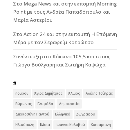
Στο Mega News και στην εκπομπή Morning
Point με τους Ανδρέα Παπαδόπουλο και
Μαρία Αστερίου
Στο Action 24 και στην εκπομπή Η Επόμενη
Μέρα με τον Σεραφείμ Κοτρώτσο
Συνέντευξη στο Κόκκινο 105,5 και στους
Γιώργο Βούλγαρη και Σωτήρη Καψώχα
#
noupou
Άγιος Δημήτριος
Άλιμος
Αλέξης Τσίπρας
Βύρωνας
Γλυφάδα
Δημοκρατία
Δικαιοσύνη Παντού
Ελληνικό
Ζωγράφου
Ηλιούπολη
Ιλίσια
Ιωάννα Κολοβού
Καισαριανή