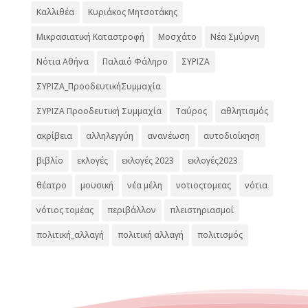
Καλλιθέα
Κυριάκος Μητσοτάκης
Μικρασιατική Καταστροφή
Μοσχάτο
Νέα Σμύρνη
Νότια Αθήνα
Παλαιό Φάληρο
ΣΥΡΙΖΑ
ΣΥΡΙΖΑ_ΠροοδευτικήΣυμμαχία
ΣΥΡΙΖΑ Προοδευτική Συμμαχία
Ταύρος
αθλητισμός
ακρίβεια
αλληλεγγύη
ανανέωση
αυτοδιοίκηση
βιβλίο
εκλογές
εκλογές 2023
εκλογές2023
θέατρο
μουσική
νέα μέλη
νοτιοςτομεας
νότια
νότιος τομέας
περιβάλλον
πλειστηριασμοί
πολιτική_αλλαγή
πολιτική αλλαγή
πολιτισμός